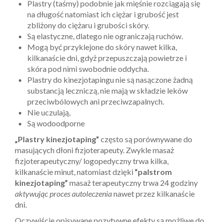
Plastry (taśmy) podobnie jak mięśnie rozciągają się
na długość natomiast ich ciężar i grubość jest
zbliżony do ciężaru i grubości skóry.
Są elastyczne, dlatego nie ograniczają ruchów.
Mogą być przyklejone do skóry nawet kilka,
kilkanaście dni, gdyż przepuszczają powietrze i
skóra pod nimi swobodnie oddycha.
Plastry do kinezjotapingu nie są nasączone żadną
substancją leczniczą, nie mają w składzie leków
przeciwbólowych ani przeciwzapalnych.
Nie uczulają,
Są wodoodporne
„Plastry kinezjotaping”
często są porównywane do
masujących dłoni fizjoterapeuty. Zwykle masaż
fizjoterapeutyczny/ logopedyczny trwa kilka,
kilkanaście minut, natomiast dzięki
”palstrom
kinezjotaping”
masaż terapeutyczny trwa 24 godziny
aktywując proces autoleczenia
nawet przez kilkanaście
dni.
Oczywiście opisywane pozytywne efekty są możliwe do