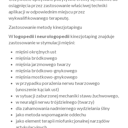
osiągnięcia przez zastosowanie właściwej techniki
aplikacji w odpowiednim miejscu przez
wykwalifikowanego terapeutę.
Zastosowanie metody kinezjotapingu
W
logopedii i neurologopedii
kinezjotaping znajduje
zastosowanie w stymulacji mięśni:
mięśni okrężnych ust
mięśnia bródkowego
mięśnia jarzmowego twarzy
mięśnia bródkowo-gnykowego
mięśnia mostkowo-gnykowego
w przypadku porażenia nerwu twarzowego
(unoszenie kąciak ust)
w sytuacji zaburzonej mechaniki stawu żuchwowego,
w neuralgii nerwu trójdzielnego (twarzy)
dla zahamowania nadmiernego wydzielania śliny
jako metoda wspomaganie oddechu
jako element terapii miofunkcjonalnej narządów
artykulacyjnych