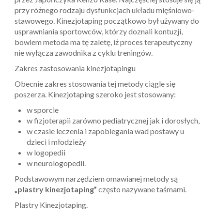
przy różnego rodzaju dysfunkcjach układu mięśniowo-
stawowego. Kinezjotaping początkowo był używany do
usprawniania sportowców, którzy doznali kontuzji,
bowiem metoda ma tę zaletę, iż proces terapeutyczny
nie wyłącza zawodnika z cyklu treningów.
Zakres zastosowania kinezjotapingu
Obecnie zakres stosowania tej metody ciągle się
poszerza. Kinezjotaping szeroko jest stosowany:
w sporcie
w fizjoterapii zarówno pediatrycznej jak i dorosłych,
w czasie leczenia i zapobiegania wad postawy u
dzieci i młodzieży
w logopedii
w neurologopedii.
Podstawowym narzędziem omawianej metody są
„plastry kinezjotaping”
często nazywane taśmami.
Plastry Kinezjotaping.