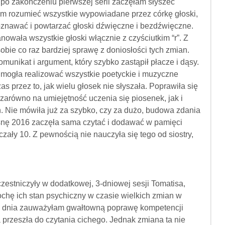
 po zakończeniu pierwszej serii zaczęłam słyszeć
m rozumieć wszystkie wypowiadane przez córkę głoski,
znawać i powtarzać głoski dźwięczne i bezdźwięczne.
owała wszystkie głoski włącznie z czyściutkim “r”. Z
ie co raz bardziej sprawę z doniosłości tych zmian.
munikat i argument, który szybko zastąpił płacze i dąsy.
: mogła realizować wszystkie poetyckie i muzyczne
s przez to, jak wielu głosek nie słyszała. Poprawiła się
zarówno na umiejętność uczenia się piosenek, jak i
ń. Nie mówiła już za szybko, czy za dużo, budowa zdania
iosnę 2016 zaczęła sama czytać i dodawać w pamięci
aczały 10. Z pewnością nie nauczyła się tego od siostry,
zestniczyły w dodatkowej, 3-dniowej sesji Tomatisa,
rochę ich stan psychiczny w czasie wielkich zmian w
go dnia zauważyłam gwałtowną poprawę kompetencji
a przeszła do czytania cichego. Jednak zmiana ta nie