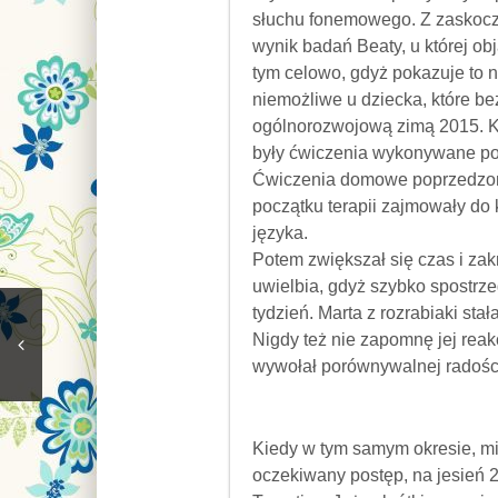
słuchu fonemowego. Z zaskocz
wynik badań Beaty, u której o
tym celowo, gdyż pokazuje to n
niemożliwe u dziecka, które be
ogólnorozwojową zimą 2015. K
były ćwiczenia wykonywane pod
Ćwiczenia domowe poprzedzone 
początku terapii zajmowały do 
języka.
Potem zwiększał się czas i za
uwielbia, gdyż szybko spostrze
tydzień. Marta z rozrabiaki st
Nigdy też nie zapomnę jej reak
wywołał porównywalnej radości
Kiedy w tym samym okresie, mi
oczekiwany postęp, na jesień