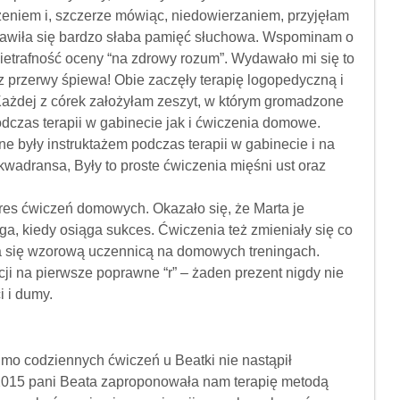
eniem i, szczerze mówiąc, niedowierzaniem, przyjęłam
bjawiła się bardzo słaba pamięć słuchowa. Wspominam o
ietrafność oceny “na zdrowy rozum”. Wydawało mi się to
z przerwy śpiewa! Obie zaczęły terapię logopedyczną i
ażdej z córek założyłam zeszyt, w którym gromadzone
czas terapii w gabinecie jak i ćwiczenia domowe.
były instruktażem podczas terapii w gabinecie i na
kwadransa, Były to proste ćwiczenia mięśni ust oraz
kres ćwiczeń domowych. Okazało się, że Marta je
ga, kiedy osiąga sukces. Ćwiczenia też zmieniały się co
ała się wzorową uczennicą na domowych treningach.
cji na pierwsze poprawne “r” – żaden prezent nigdy nie
 i dumy.
mo codziennych ćwiczeń u Beatki nie nastąpił
 2015 pani Beata zaproponowała nam terapię metodą