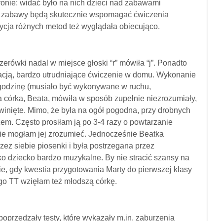
ronie: widać było na nich dzieci nad zabawami
e zabawy będą skutecznie wspomagać ćwiczenia
cja różnych metod też wyglądała obiecująco.
zerówki nadal w miejsce głoski “r” mówiła “j”. Ponadto
acją, bardzo utrudniające ćwiczenie w domu. Wykonanie
e godzinę (musiało być wykonywane w ruchu,
 córka, Beata, mówiła w sposób zupełnie niezrozumiały,
ozwinięte. Mimo, że była na ogół pogodna, przy drobnych
m. Często prosiłam ją po 3-4 razy o powtarzanie
nie mogłam jej zrozumieć. Jednocześnie Beatka
ez siebie piosenki i była postrzegana przez
 dziecko bardzo muzykalne. By nie stracić szansy na
e, gdy kwestia przygotowania Marty do pierwszej klasy
ogo TT wzięłam też młodszą córkę.
oprzedzały testy, które wykazały m.in. zaburzenia