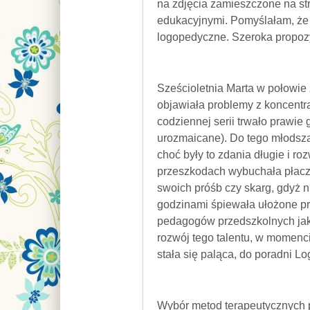
na zdjęcia zamieszczone na st
edukacyjnymi. Pomyślałam, ż
logopedyczne. Szeroka propozy
Sześcioletnia Marta w połowie 
objawiała problemy z koncentr
codziennej serii trwało prawi
urozmaicane). Do tego młodsza
choć były to zdania długie i r
przeszkodach wybuchała płacze
swoich próśb czy skarg, gdyż 
godzinami śpiewała ułożone prz
pedagogów przedszkolnych jako
rozwój tego talentu, w momenci
stała się paląca, do poradni L
Wybór metod terapeutycznych p