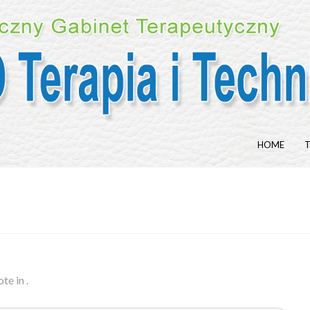
HOME
T
te in
.