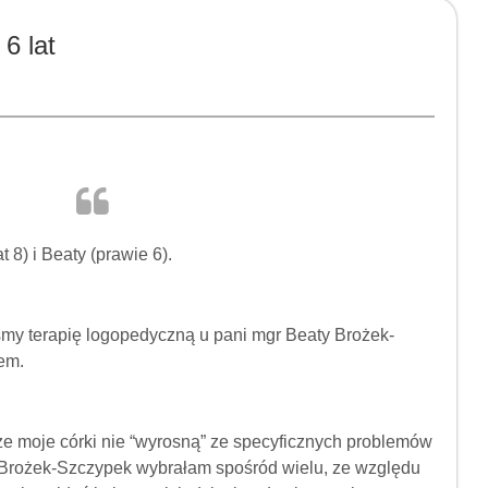
 6 lat
 8) i Beaty (prawie 6).
śmy terapię logopedyczną u pani mgr Beaty Brożek-
em.
 że moje córki nie “wyrosną” ze specyficznych problemów
Brożek-Szczypek wybrałam spośród wielu, ze względu