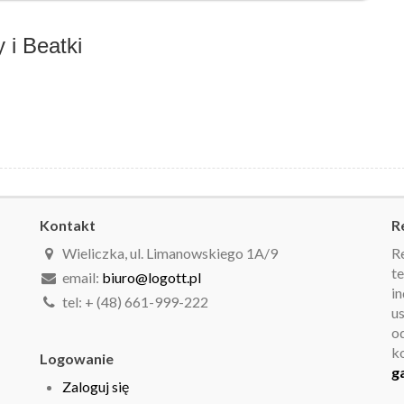
i Beatki
Kontakt
R
Wieliczka, ul. Limanowskiego 1A/9
R
te
email:
biuro@logott.pl
in
tel: + (48) 661-999-222
u
o
k
Logowanie
g
Zaloguj się