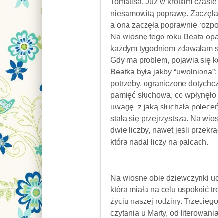
Tomatisa. Już w krótkim czasie
niesamowitą poprawę. Zaczęła
a ona zaczęła poprawnie rozpo
Na wiosnę tego roku Beata opan
każdym tygodniem zdawałam sob
Gdy ma problem, pojawia się ko
Beatka była jakby “uwolniona”
potrzeby, ograniczone dotychcza
pamięć słuchowa, co wpłynęło 
uwagę, z jaką słuchała polece
stała się przejrzystsza. Na w
dwie liczby, nawet jeśli przekr
która nadal liczy na palcach.
Na wiosnę obie dziewczynki uc
która miała na celu uspokoić t
życiu naszej rodziny. Trzecie
czytania u Marty, od literowani